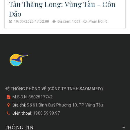
Tàu Thăng Long: Vũng Tàu - Côn
Đảo
19/05/2025 17:52:00
Đã xem: 1001
Phản hồi: 0
HỆ THỐNG PHÒNG VÉ
(
CÔNG TY TNHH SAOMAIFLY
)
M.S.D.N: 3502517742
Địa chỉ:
Số 61 Bình Quý Phường 10, TP Vũng Tàu
Điện thoại:
1900.59.99.97
THÔNG TIN