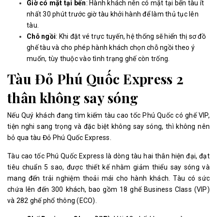
Giờ có mặt tại bến
: Hành khách nên có mặt tại bến tàu ít
nhất 30 phút trước giờ tàu khởi hành để làm thủ tục lên
tàu.
Chỗ ngồi
: Khi đặt vé trực tuyến, hệ thống sẽ hiển thị sơ đồ
ghế tàu và cho phép hành khách chọn chỗ ngồi theo ý
muốn, tùy thuộc vào tình trạng ghế còn trống.
Tàu Đỏ Phú Quốc Express 2
thân không say sóng
Nếu Quý khách đang tìm kiếm tàu cao tốc Phú Quốc có ghế VIP,
tiện nghi sang trọng và đặc biệt không say sóng, thì không nên
bỏ qua tàu Đỏ Phú Quốc Express.
Tàu cao tốc Phú Quốc Express là dòng tàu hai thân hiện đại, đạt
tiêu chuẩn 5 sao, được thiết kế nhằm giảm thiểu say sóng và
mang đến trải nghiệm thoải mái cho hành khách. Tàu có sức
chứa lên đến 300 khách, bao gồm 18 ghế Business Class (VIP)
và 282 ghế phổ thông (ECO).