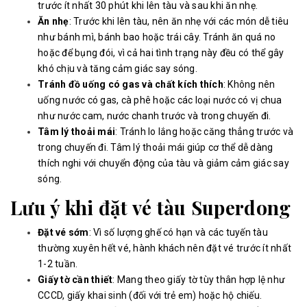
trước ít nhất 30 phút khi lên tàu và sau khi ăn nhẹ.
Ăn nhẹ
: Trước khi lên tàu, nên ăn nhẹ với các món dễ tiêu
như bánh mì, bánh bao hoặc trái cây. Tránh ăn quá no
hoặc để bụng đói, vì cả hai tình trạng này đều có thể gây
khó chịu và tăng cảm giác say sóng.
Tránh đồ uống có gas và chất kích thích
: Không nên
uống nước có gas, cà phê hoặc các loại nước có vị chua
như nước cam, nước chanh trước và trong chuyến đi.
Tâm lý thoải mái
: Tránh lo lắng hoặc căng thẳng trước và
trong chuyến đi. Tâm lý thoải mái giúp cơ thể dễ dàng
thích nghi với chuyển động của tàu và giảm cảm giác say
sóng.
Lưu ý khi đặt vé tàu Superdong
Đặt vé sớm
: Vì số lượng ghế có hạn và các tuyến tàu
thường xuyên hết vé, hành khách nên đặt vé trước ít nhất
1-2 tuần.
Giấy tờ cần thiết
: Mang theo giấy tờ tùy thân hợp lệ như
CCCD, giấy khai sinh (đối với trẻ em) hoặc hộ chiếu.