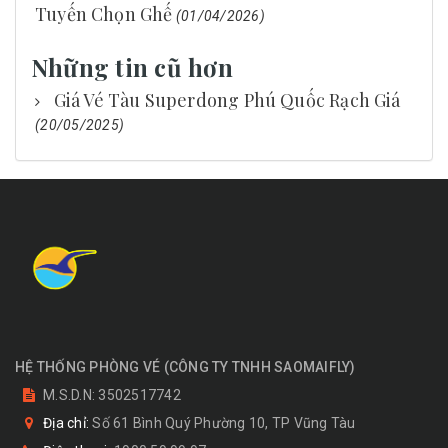
Tuyến Chọn Ghế
(01/04/2026)
Những tin cũ hơn
Giá Vé Tàu Superdong Phú Quốc Rạch Giá
(20/05/2025)
HỆ THỐNG PHÒNG VÉ
(
CÔNG TY TNHH SAOMAIFLY
)
M.S.D.N: 3502517742
Địa chỉ:
Số 61 Bình Quý Phường 10, TP Vũng Tàu