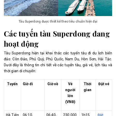
Tàu Superdong được thiết kế theo tiêu chuẩn hiện đại
Các tuyến tàu Superdong đang
hoạt động
Tàu Superdong hiện tại khai thác các tuyến tàu đi du lịch biển
đảo: Côn Đảo, Phú Quý, Phú Quốc, Nam Du, Hòn Sơn, Hải Tặc.
Dưới đây là thông tin chi tiết về các tuyến tàu, giá vé, lịch tàu và
thời gian di chuyển:
Tuyến
Giờ đi
Giờ về
Vé
Thời
Đặt vé
người
gian
lớn
(VNĐ)
Hà Tiên
06:10,
06:40,
230.000
1h15
Đặt