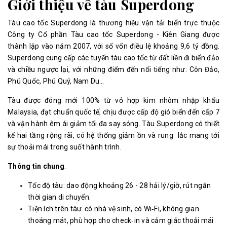
Giới thiệu về tàu Superdong
Tàu cao tốc Superdong là thương hiệu vận tải biển trực thuộc
Công ty Cổ phần Tàu cao tốc Superdong - Kiên Giang được
thành lập vào năm 2007, với số vốn điều lệ khoảng 9,6 tỷ đồng.
Superdong cung cấp các tuyến tàu cao tốc từ đất liền đi biển đảo
và chiều ngược lại, với những điểm đến nổi tiếng như: Côn Đảo,
Phú Quốc, Phú Quý, Nam Du…
Tàu được đóng mới 100% từ vỏ hợp kim nhôm nhập khẩu
Malaysia, đạt chuẩn quốc tế, chịu được cấp độ gió biển đến cấp 7
và vận hành êm ái giảm tối đa say sóng. Tàu Superdong có thiết
kế hai tầng rộng rãi, có hệ thống giảm ồn và rung lắc mang tới
sự thoải mái trong suốt hành trình.
Thông tin chung
:
Tốc độ tàu: dao động khoảng 26 - 28 hải lý/giờ, rút ngắn
thời gian di chuyển.
Tiện ích trên tàu: có nhà vệ sinh, có Wi‑Fi, không gian
thoáng mát, phù hợp cho check‑in và cảm giác thoải mái