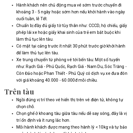
Hành khách nên chủ động mua vé sớm trước chuyến đi
khoảng 3 - 5 ngày hoặc sớm hơn nếu khởi hành vào ngày
cuối tuần, lễ Tết.
Chuẩn bị đầy đủ giấy tờ tùy thân như: CCCD, hộ chiếu, giấy
phép lái xe hoặc giấy khai sinh của trẻ em bắt buộc khi
làm thủ tục lên tàu.
Có mặt tại cảng trước ít nhất 30 phút trước giờ khởi hành
để làm thủ tục lên tàu.
Xe trung chuyển từ phòng vé tới bến tàu: Một số tuyến
như: Rạch Giá - Phú Quốc, Rạch Giá - Nam Du, Sóc Trăng -
Côn Đảo hoặc Phan Thiết - Phú Quý có dịch vụ xe đưa đón
với giá khoảng 40.000 - 60.000đ mỗi chiều.
Trên tàu
Ngồi đúng vị trí theo vé hiển thị trên vé điện tử, không tự
chọn chỗ.
Chọn ghế ở khoang tàu giữa tàu nếu dễ say sóng, đây là vị
trí ổn định và ít rung lắc hơn.
Mỗi hành khách được mang theo hành lý < 10kg và tự bảo