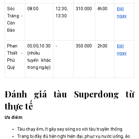
Sóc
08:00
12:30,
310.000
4h30
Đặt
Trăng -
13:30
ngay
Côn
Đảo
Phan
05:00,10:30
-
350.000
2h30
Đặt
Thiết -
(nhiều
ngay
Phú
tuyến khác
Quý
trong ngày)
Đánh giá tàu Superdong từ
thực tế
Ưu điểm
:
Tàu chạy êm, ít gây say sóng so với tàu truyền thống.
Trang bị đầy đủ tiện nghi hiện đại, phục vụ nước uống, áo